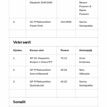
Elisabeth DVM DSM
Moraru-
Puranen &
Raimo
Puranen
3.
SC FI*Nebuankhet
102,6666
Sanna
Pastel Goth
Santapakka
Veteraanit
Sijoitus
Kissan nimi
Pisteet
Omistaja(t)
1.
SP SC Gaspacho
75,12
Anne
Bonjour L'Amour*PT
Kortemaa
2.
SP FI*Nebuankhet
40,04
Nina
Sein-el-Mauassif
Sillanpää
3.
SP FI*Nebuankhet
40,02
Sanna
Quetzalcoatl
Santapakka
Somalit