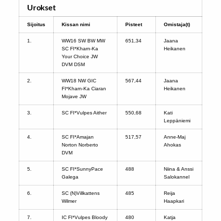
Urokset
Sijoitus
Kissan nimi
Pisteet
Omistaja(t)
1.
WW16 SW BW MW
651,34
Jaana
SC FI*Kharn-Ka
Heikanen
Your Choice JW
DVM DSM
2.
WW18 NW GIC
567,44
Jaana
FI*Kharn-Ka Ciaran
Heikanen
Mojave JW
3.
SC FI*Vulpes Aither
550,68
Kati
Leppäniemi
4.
SC FI*Amajan
517,57
Anne-Maj
Norton Norberto
Ahokas
DVM
5.
SC FI*SunnyPace
488
Niina & Anssi
Galega
Salokannel
6.
SC (N)Villkattens
485
Reija
Wilmer
Haapkari
7.
IC FI*Vulpes Bloody
480
Katja