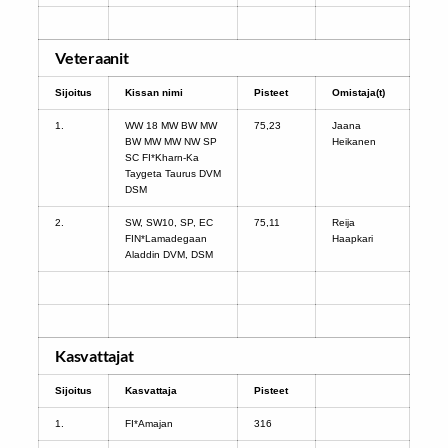
Veteraanit
Sijoitus
Kissan nimi
Pisteet
Omistaja(t)
1.
WW 18 MW BW MW
75,23
Jaana
BW MW MW NW SP
Heikanen
SC FI*Kharn-Ka
Taygeta Taurus DVM
DSM
2.
SW, SW10, SP, EC
75,11
Reija
FIN*Lamadegaan
Haapkari
Aladdin DVM, DSM
Kasvattajat
Sijoitus
Kasvattaja
Pisteet
1.
FI*Amajan
316