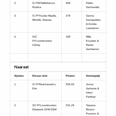
2.
IC FIN*Silkkihienon
469
Pirkko
Rustica
Vanhamäki
3.
IC FI*Vuolas Maalla,
379
Sanna
Merellä, Ilmassa
Santapakka
& Annika
Laamanen
4.
GIC
186
Milla
FI*Lovedevotion
Kuusisto &
Infinity
Raimo
Jauhiainen
Naaraat
Sijoitus
Kissan nimi
Pisteet
Omistaja(t)
1.
IC FI*Redcheetah's
556,65
Jonna
Erin
Varhama &
Inkeri
Parkkari
2.
SC FI*Lovedevotion
531,26
Tatyana
Elisabeth DVM DSM
Moraru-
Puranen &