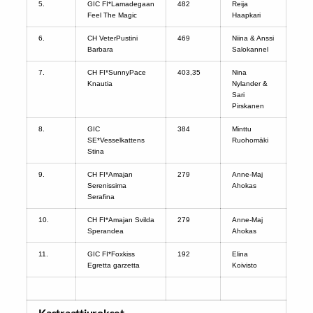
5.
GIC FI*Lamadegaan
482
Reija
Feel The Magic
Haapkari
6.
CH VeterPustini
469
Niina & Anssi
Barbara
Salokannel
7.
CH FI*SunnyPace
403,35
Nina
Knautia
Nylander &
Sari
Pirskanen
8.
GIC
384
Minttu
SE*Vesselkattens
Ruohomäki
Stina
9.
CH FI*Amajan
279
Anne-Maj
Serenissima
Ahokas
Serafina
10.
CH FI*Amajan Svilda
279
Anne-Maj
Sperandea
Ahokas
11.
GIC FI*Foxkiss
192
Elina
Egretta garzetta
Koivisto
Kastraattiurokset