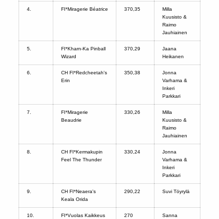
4.
FI*Miragerie Béatrice
370,35
Milla
Kuusisto &
Raimo
Jauhiainen
5.
FI*Kharn-Ka Pinball
370,29
Jaana
Wizard
Heikanen
6.
CH FI*Redcheetah's
350,38
Jonna
Erin
Varhama &
Inkeri
Parkkari
7.
FI*Miragerie
330,26
Milla
Beaudrie
Kuusisto &
Raimo
Jauhiainen
8.
CH FI*Kermakupin
330,24
Jonna
Feel The Thunder
Varhama &
Inkeri
Parkkari
9.
CH FI*Neaera's
290,22
Suvi Töyrylä
Keala Orida
10.
FI*Vuolas Kaikkeus
270
Sanna