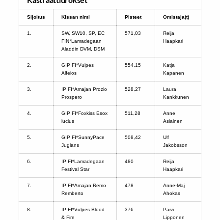
Sijoitus
Kissan nimi
Pisteet
Omistaja(t)
1.
SW, SW10, SP, EC
571,03
Reija
FIN*Lamadegaan
Haapkari
Aladdin DVM, DSM
2.
GIP FI*Vulpes
554,15
Katja
Alfeios
Kapanen
3.
IP FI*Amajan Prozio
528,27
Laura
Prospero
Kankkunen
4.
GIP FI*Foxkiss Esox
511,28
Anne
lucius
Asiainen
5.
GIP FI*SunnyPace
508,42
Ulf
Juglans
Jakobsson
6.
IP FI*Lamadegaan
480
Reija
Festival Star
Haapkari
7.
IP FI*Amajan Remo
478
Anne-Maj
Remberto
Ahokas
8.
IP FI*Vulpes Blood
376
Päivi
& Fire
Lipponen