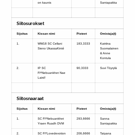
on kaunis
Santapakka
Siitosurokset
Sijoitus
Kissan nimi
Pisteet
Omistaja(t)
1.
WW18 SC Cellani
183,3333
Katriina
Sieno UkassaKinté
Suomalainen
& Anne
Kontula
2.
IP SC
90,3333
Suvi Töyrylä
FI*Nebuankhet Nae
Laird!
Siitosnaaraat
Sijoitus
Kissan nimi
Pisteet
Omistaja(t)
1.
SC FI*Nebuankhet
293,6666
Sanna
Yraen Ruadh DVM
Santapakka
2.
SC FI*Lovedevotion
206,6666
Tatyana