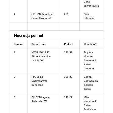
Carla
Järventausta
4.
SP FI*Nebuankhet
291
Nina
Sein-el-Mauassif
Sillanpää
Nuoret ja pennut
Sijoitus
Kissan nimi
Pisteet
Omistaja(t)
1.
NW19 BW19 IC
390,59
Tatyana
FI*Lovedevotion
Moraru-
Leticia JW
Puranen &
Raimo
Puranen
2.
FI*Vuolas
390,33
Sanna
Unelmaamme
Santapakka
puhdistaa
& Riikka
Tuomi
3.
CH FI*Miragerie
390,22
Milla
Ambrosia JW
Kuusisto &
Raimo
Jauhiainen