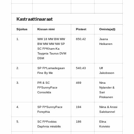
Kastraattinaaraat
Sijoitus
Kissan nimi
Pisteet
Omistaja(t)
1.
WW 18 MW BW MW
650,42
Jaana
BW MW MW NW SP
Heikanen
SC FI*Kharn-Ka
Taygeta Taurus DVM
DSM
2.
SP FI*Lamadegaan
540,43
Ulf
Fine By Me
Jakobsson
3.
PR & SC
469
Nina
FI*SunnyPace
Nylander &
Consolida
Sari
Pirskanen
4.
SP FI*SunnyPace
194
Niina & Anssi
Forsythia
Salokannel
5.
SC FI*Foxkiss
186
Elina
Daphnia mirabilis
Koivisto