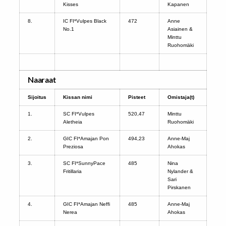
Kisses
Kapanen
8.
IC FI*Vulpes Black
472
Anne
No.1
Asiainen &
Minttu
Ruohomäki
Naaraat
Sijoitus
Kissan nimi
Pisteet
Omistaja(t)
1.
SC FI*Vulpes
520,47
Minttu
Aletheia
Ruohomäki
2.
GIC FI*Amajan Pon
494,23
Anne-Maj
Preziosa
Ahokas
3.
SC FI*SunnyPace
485
Nina
Fritillaria
Nylander &
Sari
Pirskanen
4.
GIC FI*Amajan Neffi
485
Anne-Maj
Nerea
Ahokas