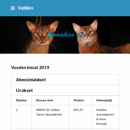
Siirry
Valikko
sivun
sisältöön
SOMAKISS RY
Vuoden kissat 2019
Abessinialaiset
Urokset
Sijoitus
Kissan nimi
Pisteet
Omistaja(t)
1.
WW18 SC Cellani
651,07
Katriina
Sieno UkassaKinté
Suomalainen
& Anne
Kontula