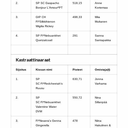
2.
SP SC Gaspacho
518,15
Anne
Bonjour L'Amour*PT
Kortemaa
3.
GIP CH
498,33
Miia
FI*Silkkihienon
Multanen
Wigilia Rickey
4.
SP FI*Nebuankhet
291
Sanna
Quetzalcoatl
Santapakka
Kastraattinaaraat
Sijoitus
Kissan nimi
Pisteet
Omistaja(t)
1.
SP
630,71
Jonna
SC FI*Redcheetah's
Varhama
Ruusu
2.
SP
550,72
Nina
SC FI*Nebuankhet
Sillanpää
Valentine Water
DVM
3.
FI*Neaera's Genna
478
Niina
Gingerella
Hakulinen &