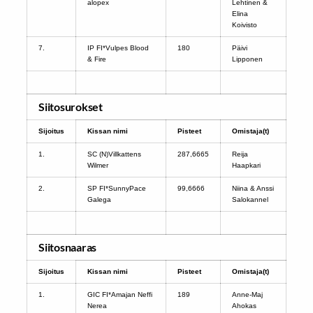
alopex
Lehtinen &
Elina
Koivisto
7.
IP FI*Vulpes Blood
180
Päivi
& Fire
Lipponen
Siitosurokset
Sijoitus
Kissan nimi
Pisteet
Omistaja(t)
1.
SC (N)Villkattens
287,6665
Reija
Wilmer
Haapkari
2.
SP FI*SunnyPace
99,6666
Niina & Anssi
Galega
Salokannel
Siitosnaaras
Sijoitus
Kissan nimi
Pisteet
Omistaja(t)
1.
GIC FI*Amajan Neffi
189
Anne-Maj
Nerea
Ahokas