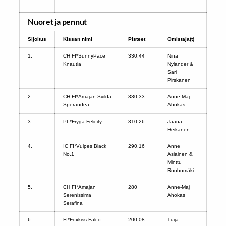
Nuoret ja pennut
Sijoitus
Kissan nimi
Pisteet
Omistaja(t)
1.
CH FI*SunnyPace
330,44
Nina
Knautia
Nylander &
Sari
Pirskanen
2.
CH FI*Amajan Svilda
330,33
Anne-Maj
Sperandea
Ahokas
3.
PL*Fryga Felicity
310,26
Jaana
Heikanen
4.
IC FI*Vulpes Black
290,16
Anne
No.1
Asiainen &
Minttu
Ruohomäki
5.
CH FI*Amajan
280
Anne-Maj
Serenissima
Ahokas
Serafina
6.
FI*Foxkiss Falco
200,08
Tuija