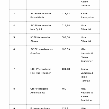
Raimo
Puranen
3.
SC FI*Nebuankhet
518,12
Sanna
Pastel Goth
Santapakka
4.
SC FI*Nebuankhet
514,38
Nina
Nae Quin!
Sillanpää
5.
IC FI*Nebuankhet
508,58
Nina
Siraxta
Sillanpää
6.
SC FI*Lovedevotion
498,09
Milla
Josefine
Kuusisto &
Raimo
Jauhiainen
7.
CH FI*Kermakupin
484,13
Jonna
Feel The Thunder
Varhama &
Inkeri
Parkkari
8.
CH FI*Miragerie
469
Milla
Ambrosia JW
Kuusisto &
Raimo
Jauhiainen
9.
FI*Neaera's Iaera
421,1
Niina