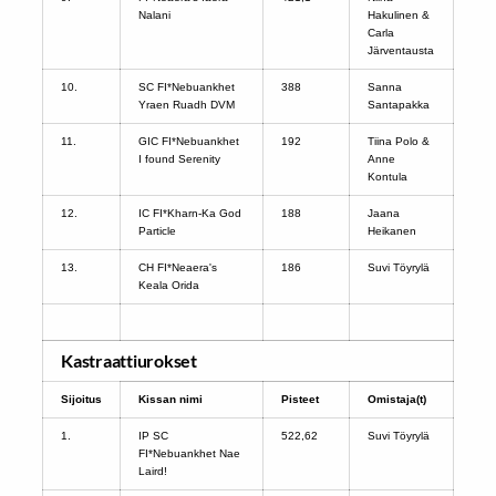
Nalani
Hakulinen &
Carla
Järventausta
10.
SC FI*Nebuankhet
388
Sanna
Yraen Ruadh DVM
Santapakka
11.
GIC FI*Nebuankhet
192
Tiina Polo &
I found Serenity
Anne
Kontula
12.
IC FI*Kharn-Ka God
188
Jaana
Particle
Heikanen
13.
CH FI*Neaera's
186
Suvi Töyrylä
Keala Orida
Kastraattiurokset
Sijoitus
Kissan nimi
Pisteet
Omistaja(t)
1.
IP SC
522,62
Suvi Töyrylä
FI*Nebuankhet Nae
Laird!