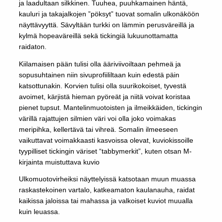
ja laadultaan silkkinen. Tuuhea, puuhkamainen häntä,
kauluri ja takajalkojen ”pöksyt” tuovat somalin ulkonäköön
näyttävyyttä. Sävyltään turkki on lämmin perusväreillä ja
kylmä hopeaväreillä sekä tickingiä lukuunottamatta
raidaton.
Kiilamaisen pään tulisi olla ääriviivoiltaan pehmeä ja
sopusuhtainen niin sivuprofiililtaan kuin edestä päin
katsottunakin. Korvien tulisi olla suurikokoiset, tyvestä
avoimet, kärjistä hieman pyöreät ja niitä voivat koristaa
pienet tupsut. Mantelinmuotoisten ja ilmeikkäiden, tickingin
värillä rajattujen silmien väri voi olla joko voimakas
meripihka, kellertävä tai vihreä. Somalin ilmeeseen
vaikuttavat voimakkaasti kasvoissa olevat, kuviokissoille
tyypilliset tickingin väriset “tabbymerkit”, kuten otsan M-
kirjainta muistuttava kuvio
Ulkomuotovirheiksi näyttelyissä katsotaan muun muassa
raskastekoinen vartalo, katkeamaton kaulanauha, raidat
kaikissa jaloissa tai mahassa ja valkoiset kuviot muualla
kuin leuassa.