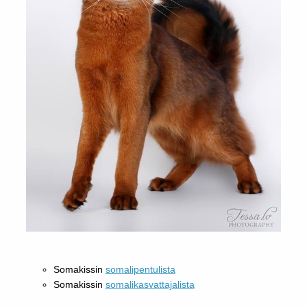
Somakissin
somalipentulista
Somakissin
somalikasvattajalista