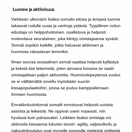
Luonne ja aktiivisuus
Viehkeän ulkonäön lisäksi somalin eloisa ja lempeä luonne
takaavat rodulle uusia ja vanhoja ystäviä. Tyypillinen rodun
edustaja on helppohoitoinen, osallistuva ja helposti
motivoitava seuralainen, joka kiintyy omistajaansa syvästi.
Somali sopiikin kaikille, jotka haluavat aktiivisen ja
huomiota rakastavan lemmikin.
Ilman seuraa sosiaalinen somali saattaa helposti kyllästyä
ja keksiä itse tekemistä, joten ainoana kissana se vaatii
omistajaltaan paljon aktivointia. Huomionkipeytensä vuoksi
se ei välttämättä sovellu myöskään suuriin
kissapopulaatioihin, joissa se joutuu kamppailemaan
ihmisen huomiosta.
Ennakkoluulottomat somalit innostuvat helposti uusista
asioista ja leikeistä. Ne oppivat usein nopeasti, niin
hyvässä kuin pahassakin. Leikkien lisäksi omistaja voi
aktivoida kissaansa lukuisin tavoin: agility, valjasulkoilu ja
naksutinkoulutus ovat monelle sompulle mieleisiä virikkeitä