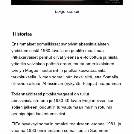
beige somali
Historiaa
Ensimmäiset somalikissat syntyivät abessinialaisten
yhdistämisestä 1960-luvulla eri puolilla maailmaa.
Pitkäkarvaiset pennut olivat yleensä ei-toivottuja ja niistä
yritettiin vaivihkaa päästä eroon, mutta amerikkalainen
Evelyn Mague ihastui niihin ja alkoi kasvattaa niitä
tarkoituksella. Nimen somali hän keksi siitä, että Somalia
oli siihen aikaan Abessinian (nykyään Etiopia) naapurimaa.
Todennäköisesti pitkäkarvageeni on tullut
abessinialaisrotuun jo 1930-40-luvun Englannissa, kun
sotien jälkeen jouduttiin turvautumaan muihin rotuihin
geenipohjan laajentamiseksi.
FIFe hyväksyi somalin omaksi rodukseen vuonna 1981, ja
vuonna 1983 ensimmäinen somali tuotiin Suomeen