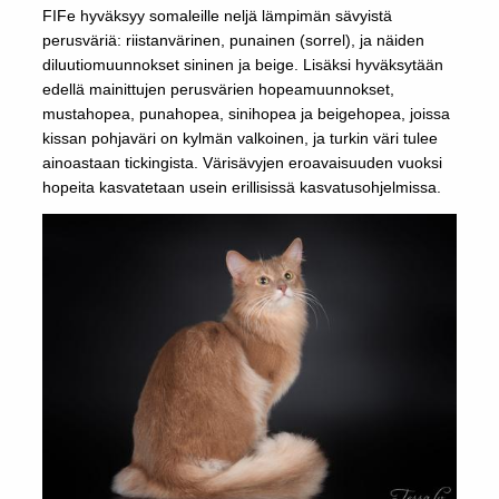
FIFe hyväksyy somaleille neljä lämpimän sävyistä
perusväriä: riistanvärinen, punainen (sorrel), ja näiden
diluutiomuunnokset sininen ja beige. Lisäksi hyväksytään
edellä mainittujen perusvärien hopeamuunnokset,
mustahopea, punahopea, sinihopea ja beigehopea, joissa
kissan pohjaväri on kylmän valkoinen, ja turkin väri tulee
ainoastaan tickingista. Värisävyjen eroavaisuuden vuoksi
hopeita kasvatetaan usein erillisissä kasvatusohjelmissa.