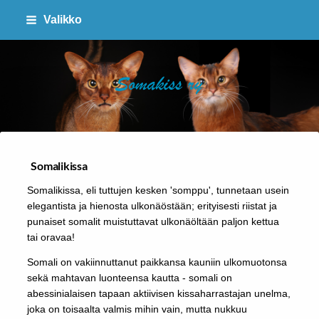
Siirry
Valikko
sivun
sisältöön
SOMAKISS RY
Somalikissa
Somalikissa, eli tuttujen kesken 'somppu', tunnetaan usein
elegantista ja hienosta ulkonäöstään; erityisesti riistat ja
punaiset somalit muistuttavat ulkonäöltään paljon kettua
tai oravaa!
Somali on vakiinnuttanut paikkansa kauniin ulkomuotonsa
sekä mahtavan luonteensa kautta - somali on
abessinialaisen tapaan aktiivisen kissaharrastajan unelma,
joka on toisaalta valmis mihin vain, mutta nukkuu