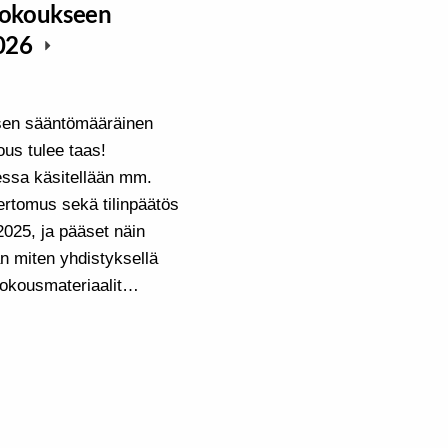
kokoukseen
2026
sen sääntömääräinen
us tulee taas!
ssa käsitellään mm.
ertomus sekä tilinpäätös
2025, ja pääset näin
 miten yhdistyksellä
okousmateriaalit…