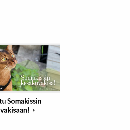
stu Somakissin
vakisaan!