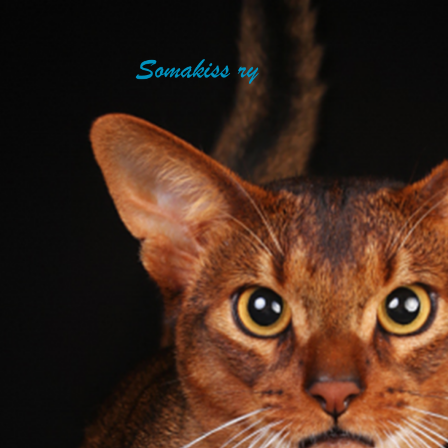
Siirry
sivun
SOMAKISS RY
sisältöön