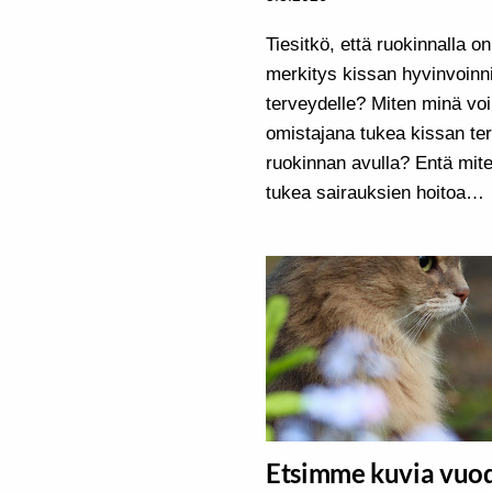
Tiesitkö, että ruokinnalla on
merkitys kissan hyvinvoinni
terveydelle? Miten minä vo
omistajana tukea kissan te
ruokinnan avulla? Entä mit
tukea sairauksien hoitoa…
Etsimme kuvia vuo