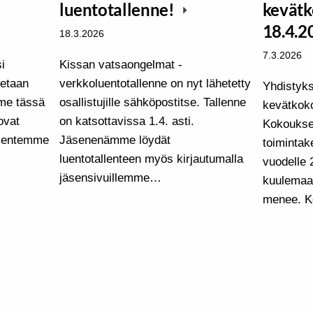
luentotallenne!
kevät
18.4.
18.3.2026
7.3.2026
i
Kissan vatsaongelmat -
letaan
verkkoluentotallenne on nyt lähetetty
Yhdistyk
mme tässä
osallistujille sähköpostitse. Tallenne
kevätkoko
ovat
on katsottavissa 1.4. asti.
Kokoukse
jäsentemme
Jäsenenämme löydät
toimintak
luentotallenteen myös kirjautumalla
vuodelle 
jäsensivuillemme…
kuulemaan
menee. K