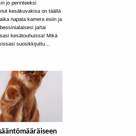
n jo perinteeksi
ut kesäkuvakisa on täällä
 aika napata kamera esiin ja
bessinialaisesi ja/tai
sasi kesätouhuissa! Mikä
kissasi suosikkijuttu…
sääntömääräiseen