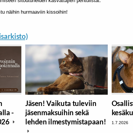
ämiseen sitoutuneiden kasvattajien pentulistat.
u näihin hurmaaviin kissoihin!
isarkisto)
n
Jäsen! Vaikuta tuleviin
Osalli
lla -
jäsenmaksuihin sekä
kesäku
2026
lehden ilmestymistapaan!
1.7.2026