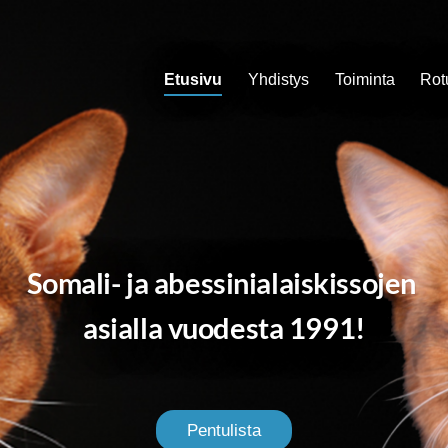
Etusivu
Yhdistys
Toiminta
Rot
Somali- ja abessinialaiskissojen
asialla vuodesta 1991!
Pentulista