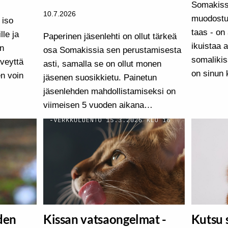
Somakissi
10.7.2026
muodostun
 iso
taas - on
lle ja
Paperinen jäsenlehti on ollut tärkeä
ikuistaa a
in
osa Somakissia sen perustamisesta
somalikis
rveyttä
asti, samalla se on ollut monen
on sinun 
en voin
jäsenen suosikkietu. Painetun
jäsenlehden mahdollistamiseksi on
viimeisen 5 vuoden aikana…
den
Kissan vatsaongelmat -
Kutsu 