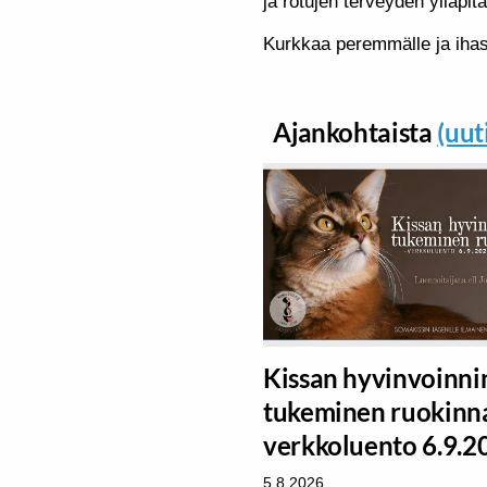
ja rotujen terveyden ylläpit
Kurkkaa peremmälle ja ihast
Ajankohtaista
(uut
Kissan hyvinvoinni
tukeminen ruokinna
verkkoluento 6.9.
5.8.2026