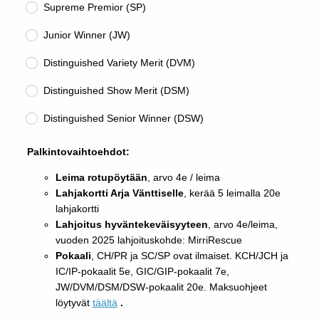
Supreme Premior (SP)
Junior Winner (JW)
Distinguished Variety Merit (DVM)
Distinguished Show Merit (DSM)
Distinguished Senior Winner (DSW)
Palkintovaihtoehdot:
Leima rotupöytään
, arvo 4e / leima
Lahjakortti Arja Vänttiselle
, kerää 5 leimalla 20e
lahjakortti
Lahjoitus hyväntekeväisyyteen
, arvo 4e/leima,
vuoden 2025 lahjoituskohde: MirriRescue
Pokaali
, CH/PR ja SC/SP ovat ilmaiset. KCH/JCH ja
IC/IP-pokaalit 5e, GIC/GIP-pokaalit 7e,
JW/DVM/DSM/DSW-pokaalit 20e. Maksuohjeet
löytyvät
täältä
.