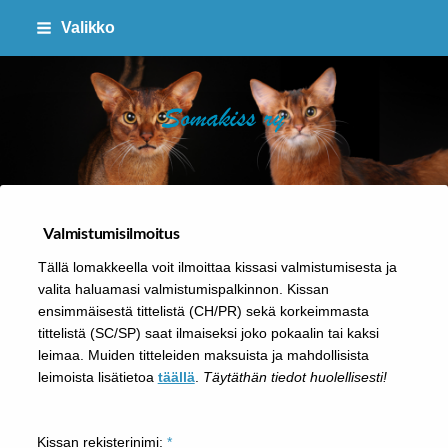
Siirry
Valikko
sivun
sisältöön
SOMAKISS RY
Valmistumisilmoitus
Tällä lomakkeella voit ilmoittaa kissasi valmistumisesta ja
valita haluamasi valmistumispalkinnon. Kissan
ensimmäisestä tittelistä (CH/PR) sekä korkeimmasta
tittelistä (SC/SP) saat ilmaiseksi joko pokaalin tai kaksi
leimaa. Muiden titteleiden maksuista ja mahdollisista
leimoista lisätietoa
täällä
.
Täytäthän tiedot huolellisesti!
Kissan rekisterinimi:
*