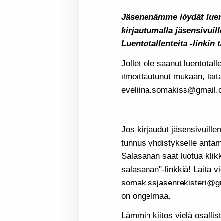
Jäsenenämme löydät luen
kirjautumalla jäsensivui
Luentotallenteita -linkin 
Jollet ole saanut luentotall
ilmoittautunut mukaan, laita
eveliina.somakiss@gmail
Jos kirjaudut jäsensivuill
tunnus yhdistykselle antam
Salasanan saat luotua klik
salasanan"-linkkiä! Laita vi
somakissjasenrekisteri@gm
on ongelmaa.
Lämmin kiitos vielä osallistu