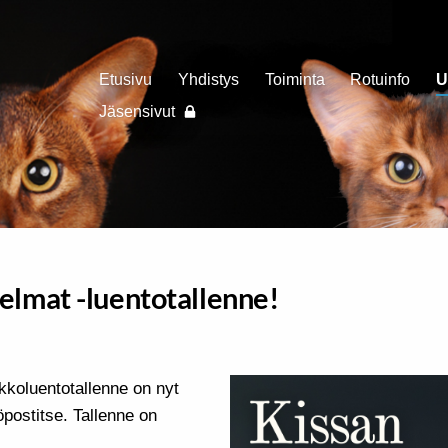
Etusivu
Yhdistys
Toiminta
Rotuinfo
U
Jäsensivut
elmat -luentotallenne!
kkoluentotallenne on nyt
köpostitse. Tallenne on