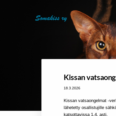
Siirry
sivun
SOMAKISS RY
sisältöön
Kissan vatsaong
18.3.2026
Kissan vatsaongelmat -ver
lähetetty osallistujille säh
katsottavissa 1.4. asti.