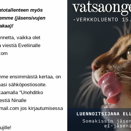
totallenteen myös
llemme (jäsensivujen
takaa)!
ennetta, vaikka olet
 viestiä Eveliinalle
.com
emme ensimmäistä kertaa, on
asi sähköpostiosoite.
kaamalla "Unohditko
estiä Ninalle
ail.com jos kirjautumisessa
jille!