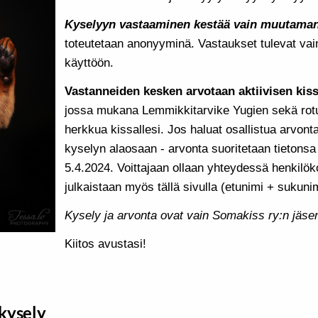
Kyselyyn vastaaminen kestää vain muutama
toteutetaan anonyyminä. Vastaukset tulevat vai
käyttöön.
Vastanneiden kesken arvotaan aktiivisen kis
jossa mukana Lemmikkitarvike Yugien sekä rot
herkkua kissallesi. Jos haluat osallistua arvonta
kyselyn alaosaan - arvonta suoritetaan tietonsa
5.4.2024. Voittajaan ollaan yhteydessä henkilöko
julkaistaan myös tällä sivulla (etunimi + sukunim
Kysely ja arvonta ovat vain Somakiss ry:n jäsen
Kiitos avustasi!
kysely