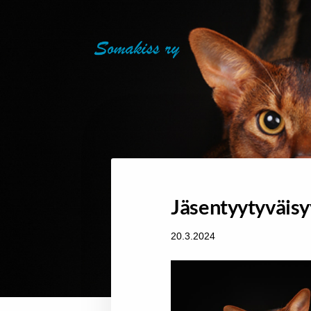
Siirry
sivun
SOMAKISS RY
sisältöön
Jäsentyytyväisyy
20.3.2024