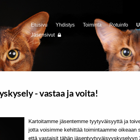
Etusivu
Yhdistys
Toiminta
Rotuinfo
U
Jäsensivut
skysely - vastaa ja voita!
Kartoitamme jäsentemme tyytyväisyyttä ja toivei
jotta voisimme kehittää toimintaamme oikeaan 
että vastaisit tähän jäsentyytyväisyyskyselyy