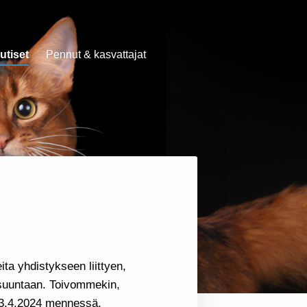
utiset
Pennut & kasvattajat
ta yhdistykseen liittyen,
suuntaan. Toivommekin,
n 3.4.2024 mennessä.