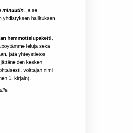
n minuutin
, ja se
n yhdistyksen hallituksen
san hemmottelupaketti
,
upöytämme leluja sekä
an, jätä yhteystietosi
 jättäneiden kesken
htaisesti, voittajan nimi
en 1. kirjain).
ille.