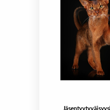
Jäsentyytyväisyys