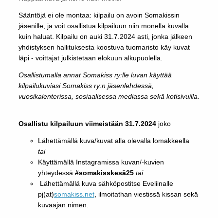
Sääntöjä ei ole montaa: kilpailu on avoin Somakissin
jäsenille, ja voit osallistua kilpailuun niin monella kuvalla
kuin haluat. Kilpailu on auki 31.7.2024 asti, jonka jälkeen
yhdistyksen hallituksesta koostuva tuomaristo käy kuvat
läpi - voittajat julkistetaan elokuun alkupuolella.
Osallistumalla annat Somakiss ry:lle luvan käyttää
kilpailukuviasi Somakiss ry:n jäsenlehdessä,
vuosikalenterissa, sosiaalisessa mediassa sekä kotisivuilla.
Osallistu kilpailuun viimeistään 31.7.2024
joko
Lähettämällä kuva/kuvat alla olevalla lomakkeella
tai
Käyttämällä Instagramissa kuvan/-kuvien
yhteydessä
#somakisskesä25
tai
Lähettämällä kuva sähköpostitse Eveliinalle
pj(at)
somakiss.net
, ilmoitathan viestissä kissan sekä
kuvaajan nimen.