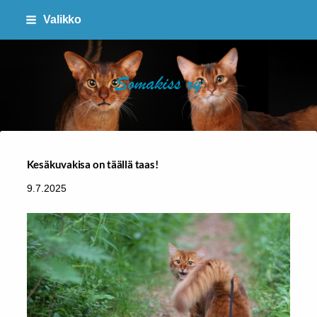
Siirry
Valikko
sivun
sisältöön
SOMAKISS RY
Kesäkuvakisa on täällä taas!
9.7.2025