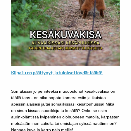
Kilpailu on päättynyt, ja tulokset löydät täältä!
Somakissin jo perinteeksi muodostunut kesäkuvakisa on
täällä taas - on aika napata kamera esiin ja ikuistaa
abessinialaisesi ja/tai somalikissasi kesätouhuissa! Mikä
on sinun kissasi suosikkijuttu kesällä? Onko se esim.
aurinkoläntissä kylpeminen olohuoneen matolla, kärpästen
metsästäminen catiolla tai omistajan sylissä nauttiminen?
Nappaa kuva ja kerro näin meille!